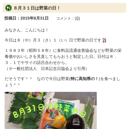
８月３１日は野菜の日！
投稿日：2015年8月31日
(0)
コメント：
みなさん、こんにちは！
今日は８（や）月３（さ）１（い）日で野菜の日です
１９８３年（昭和５８年）に食料品流通改善協会などが野菜の栄
養価やおいしさを見直してもらおうと制定した日。日付は８．
３．１でヤサイの語呂合わせから。
（※一般社団法人 日本記念日協会より引用）
だそうです＾＾ なので今日は野菜(
特に高知県の！
)を食べまし
ょう＾＾