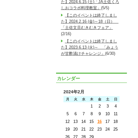
た】2024.6.15 (土)「JA土佐くろ
しおコラボ料理教室」
(5/5)
【このイベントは終了しまし
た】2024.2.16 (金)～18（日）
「土佐文旦むきむきフェア」
(2/16)
【このイベントは終了しまし
た】2023.6.13 (火)～ 「みょう
が甘酢漬けチャレンジ」
(6/30)
カレンダー
2024年2月
月
火
水
木
金
土
日
1
2
3
4
5
6
7
8
9
10
11
12
13
14
15
16
17
18
19
20
21
22
23
24
25
26
27
28
29