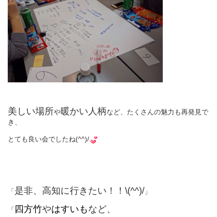
美しい場所
暖かい人柄
や
など、たくさんの魅力も再発見で
き、
とても良い会でしたね(^^)/
是非、高知に行きたい！！\(^^)/
「
」
四方竹
や
はすいも
など、
「