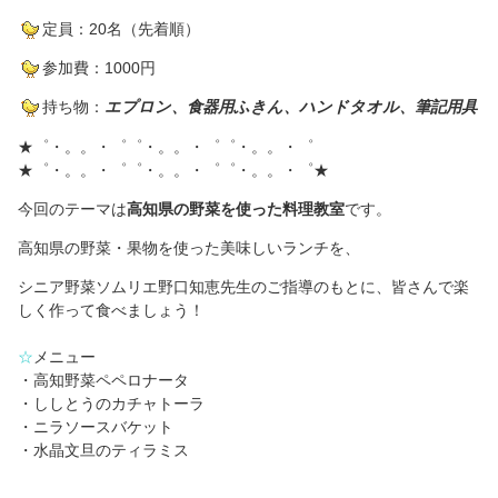
定員：20名（先着順）
参加費：1000円
持ち物：
エプロン、食器用ふきん、ハンドタオル、筆記
用具
★゜・。。・゜゜・。。・゜゜・。。・゜
★゜・。。・゜゜・。。・゜゜・。。・゜★
今回のテーマは
高知県の野菜を使った料理教室
です。
高知県の野菜・果物を使った美味し
いランチを、
シニア野菜ソムリエ野口知恵先生のご指導の
もとに、皆さんで楽
しく作って食べましょう！
☆
メニュー
・高知野菜ペペロナータ
・ししとうのカチャトーラ
・ニラソースバケット
・水晶文旦のティラミス