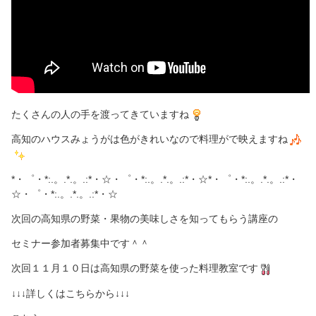
たくさんの人の手を渡ってきていますね
高知のハウスみょうがは色がきれいなので料理がで映えますね
*・゜・*:.。.*.。.:*・☆・゜・*:.。.*.。.:*・☆*・゜・*:.。.*.。.:*・
☆・゜・*:.。.*.。.:*・☆
次回の高知県の野菜・果物の美味しさを知ってもらう講座の
セミナー参加者募集中です＾＾
次回１１月１０日は高知県の野菜を使った料理教室です
↓↓↓詳しくはこちらから↓↓↓