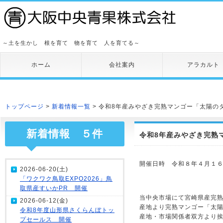
～土を生かし 根を育て 物を育て 人を育てる～
ホーム
会社案内
アラカルト
トップページ
>
新着情報一覧
> 令和8年産みやざき完熟マンゴー「太陽の
新着情報 ５件
令和8年産みやざき完熟
開催日時 令和８年４月１６日
2026-06-20(土)
「ワクワク鳥取EXPO2026」鳥
取県産すいかPR 開催
当中央市場にて宮崎県産完
2026-06-12(金)
産地より完熟マンゴー「太陽
令和8年度山形県さくらんぼトッ
産地・市場関係者双方より
プセールス 開催