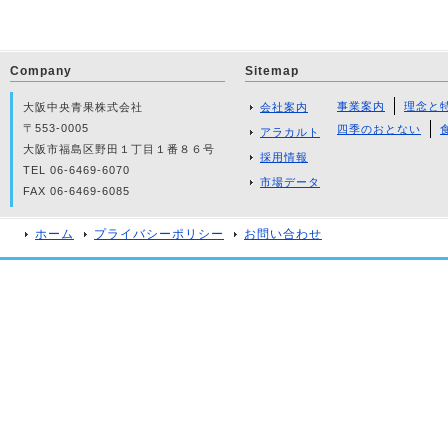
Company
Sitemap
事業案内
理念と
大阪中央青果株式会社
会社案内
〒553-0005
四季のおとない
アラカルト
大阪市福島区野田１丁目１番８６号
採用情報
TEL 06-6469-6070
市場データ
FAX 06-6469-6085
ホーム
プライバシーポリシー
お問い合わせ