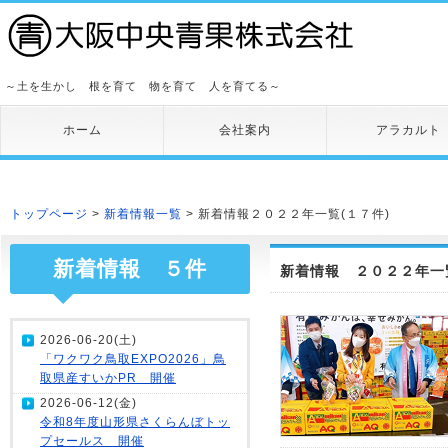
～土を生かし 根を育て 物を育て 人を育てる～
ホーム
会社案内
アラカルト
トップページ
>
新着情報一覧
> 新着情報２０２２年一覧(１７件)
新着情報 ５件
新着情報 ２０２２年一覧
2026-06-20(土)
「ワクワク鳥取EXPO2026」鳥
取県産すいかPR 開催
2026-06-12(金)
令和8年度山形県さくらんぼトッ
プセールス 開催