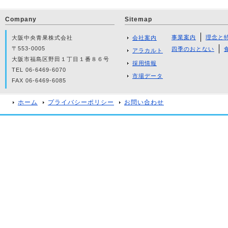
Company
Sitemap
事業案内
理念と
大阪中央青果株式会社
会社案内
〒553-0005
四季のおとない
アラカルト
大阪市福島区野田１丁目１番８６号
採用情報
TEL 06-6469-6070
市場データ
FAX 06-6469-6085
ホーム
プライバシーポリシー
お問い合わせ