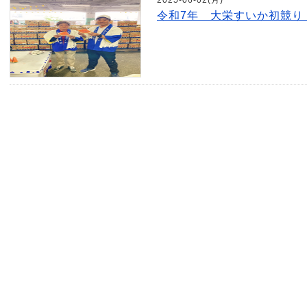
2025-06-02(月)
令和7年 大栄すいか初競り