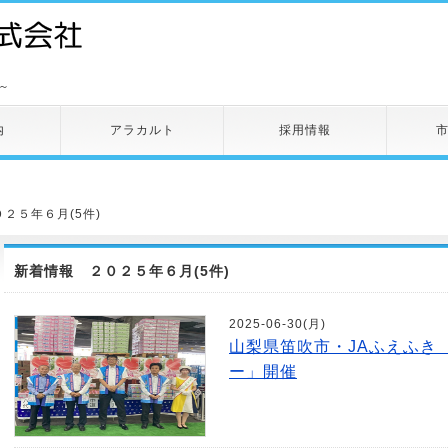
～
内
アラカルト
採用情報
０２５年６月(5件)
新着情報 ２０２５年６月(5件)
2025-06-30(月)
山梨県笛吹市・JAふえふき
ー」開催