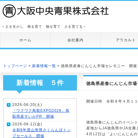
～土を生かし 根を育て 物を育て 人を育てる～
ホーム
会社案内
アラカルト
トップページ
>
新着情報一覧
> 徳島県産春にんじん市場セレモニー 開催
新着情報 ５件
徳島県産春にんじん市場
開催日時 令和８年４月１１日
2026-06-20(土)
「ワクワク鳥取EXPO2026」鳥
取県産すいかPR 開催
徳島県春にんじんのイベン
2026-06-12(金)
産地からJA徳島県やJA全
令和8年度山形県さくらんぼトッ
4月12日は「よいにんじん
プセールス 開催