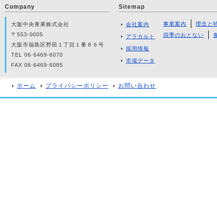
Company
Sitemap
事業案内
理念と
大阪中央青果株式会社
会社案内
〒553-0005
四季のおとない
アラカルト
大阪市福島区野田１丁目１番８６号
採用情報
TEL 06-6469-6070
市場データ
FAX 06-6469-6085
ホーム
プライバシーポリシー
お問い合わせ