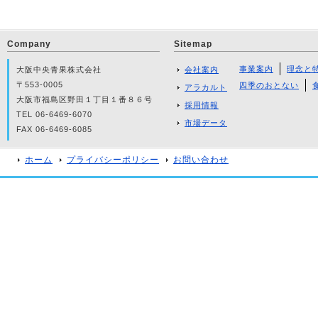
Company
Sitemap
事業案内
理念と
大阪中央青果株式会社
会社案内
〒553-0005
四季のおとない
アラカルト
大阪市福島区野田１丁目１番８６号
採用情報
TEL 06-6469-6070
市場データ
FAX 06-6469-6085
ホーム
プライバシーポリシー
お問い合わせ