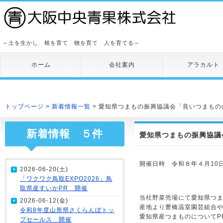
～土を生かし 根を育て 物を育て 人を育てる～
ホーム
会社案内
アラカルト
トップページ
>
新着情報一覧
> 愛知県つまもの振興協議会「良いつまも
新着情報 ５件
愛知県つまもの振興協議
開催日時 令和８年４月10日
2026-06-20(土)
「ワクワク鳥取EXPO2026」鳥
取県産すいかPR 開催
当社野菜売場にて愛知県つ
2026-06-12(金)
産地より豊橋温室園芸組合
令和8年度山形県さくらんぼトッ
愛知県産つまものについてP
プセールス 開催