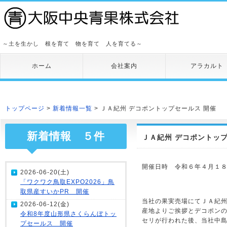
～土を生かし 根を育て 物を育て 人を育てる～
ホーム
会社案内
アラカルト
トップページ
>
新着情報一覧
> ＪＡ紀州 デコポントップセールス 開催
新着情報 ５件
ＪＡ紀州 デコポントップ
開催日時 令和６年４月１８日
2026-06-20(土)
「ワクワク鳥取EXPO2026」鳥
取県産すいかPR 開催
当社の果実売場にてＪＡ紀州
2026-06-12(金)
産地よりご挨拶とデコポン
令和8年度山形県さくらんぼトッ
セリが行われた後、当社中
プセールス 開催