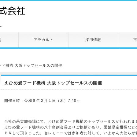
～
内
アラカルト
採用情報
ード機構 大阪トップセールスの開催
えひめ愛フード機構 大阪トップセールスの開催
開催日時 令和６年２月１日（木）7:40～
当社の果実卸売場にて、えひめ愛フード機構のトップセールスが行われま
えひめ愛フード機構の八十島副会長よりご挨拶があり、愛媛県産柑橘など
ＰＲして頂きました。セレモニーでは参加者に対して、いよかん大使らが